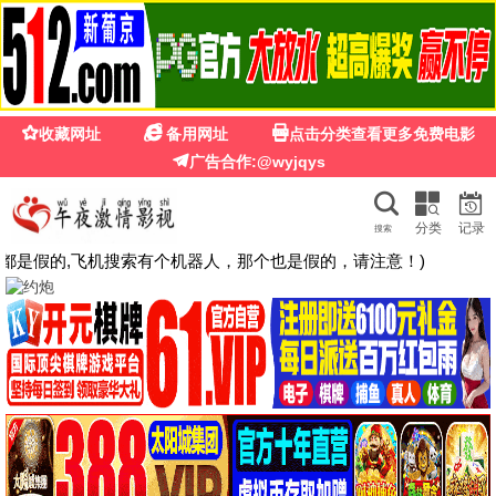
🍉
☰
粉红影院