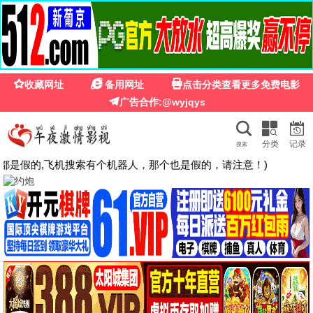
🍉
☰
粉红影院