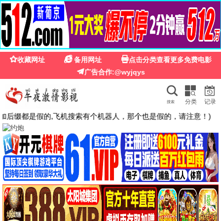
🍉
☰
粉红影院