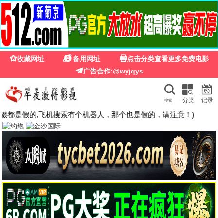
🍉
☰
粉红影院