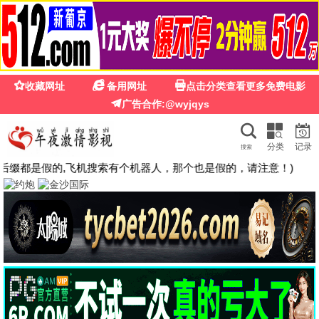
🍉
☰
粉红影院