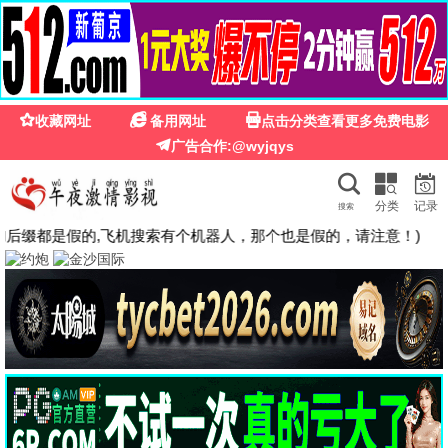
🍉
☰
粉红影院